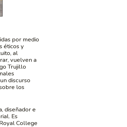
vidas por medio
 éticos y
ito, al
rar, vuelven a
go Trujillo
onales
 un discurso
 sobre los
a, diseñador e
ial. Es
 Royal College