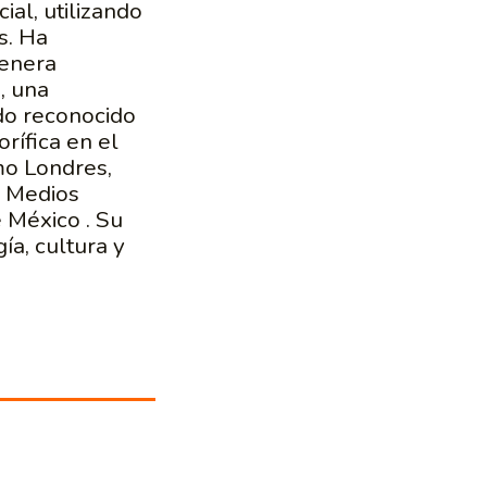
ial, utilizando
es. Ha
genera
, una
ido reconocido
ífica en el
mo Londres,
e Medios
 México . Su
ía, cultura y