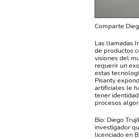
Comparte Diego
Las llamadas In
de productos c
visiones del mu
requerir un ex
estas tecnologí
Pisanty expond
artificiales le
tener identidad
procesos algor
Bio: Diego Truj
investigador q
licenciado en 